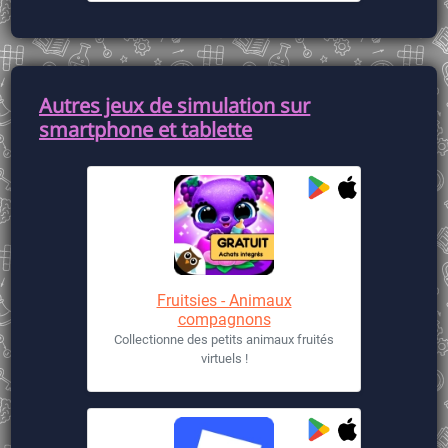
Autres jeux de simulation sur
smartphone et tablette
Fruitsies - Animaux
compagnons
Collectionne des petits animaux fruités
virtuels !