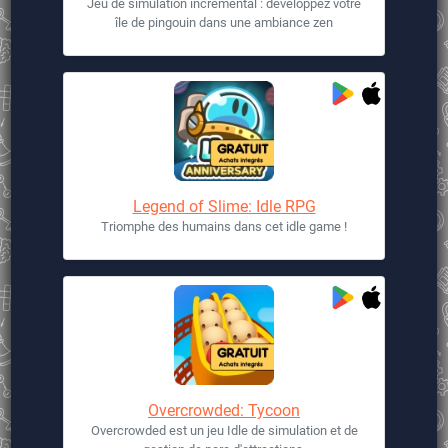
Jeu de simulation incrémental : développez votre
île de pingouin dans une ambiance zen
Legend of Slime: Idle RPG
Triomphe des humains dans cet idle game !
Overcrowded: Tycoon
Overcrowded est un jeu Idle de simulation et de