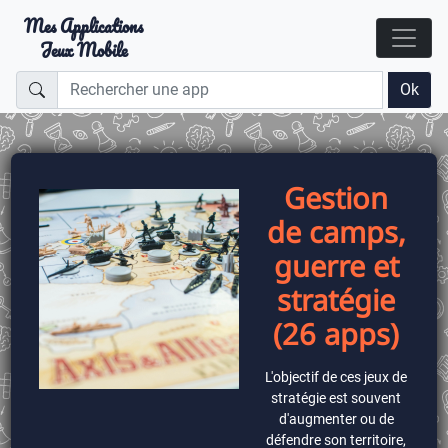
Mes Applications
Jeux Mobile
Ok
Gestion
de camps,
guerre et
stratégie
(26 apps)
L'objectif de ces jeux de
stratégie est souvent
d'augmenter ou de
défendre son territoire,