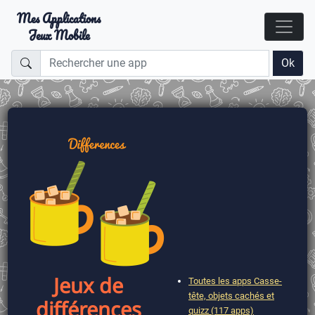
Mes Applications
Jeux Mobile
Ok
Jeux de
Toutes les apps Casse-
tête, objets cachés et
différences
quizz (117 apps)