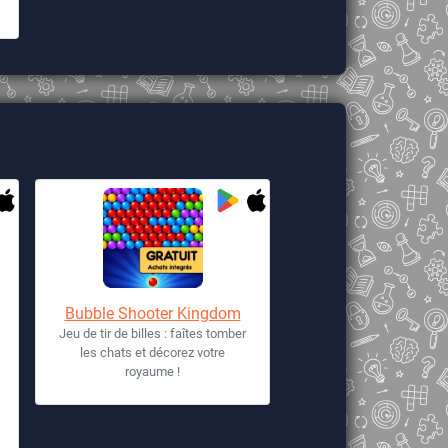
Bubble Shooter Kingdom
Jeu de tir de billes : faîtes tomber
les chats et décorez votre
royaume !