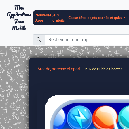
Mes
Applications
Nouvelles
Jeux
Casse-tête, objets cachés et quizz
Jeux
Apps
gratuits
Mobile
Arcade, adresse et sport
-
Jeux de Bubble Shooter