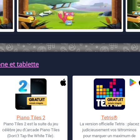
ne et tablette
Piano Tiles 2
Tetris®
Piano Tiles 2 est la suite du jeu
La version officielle Tetris : placez
célèbre jeu d\'arcade Piano Tiles
judicieusement vos tétrominos
(Don\'t Tap the White Tile).
pour marquer un maximum de