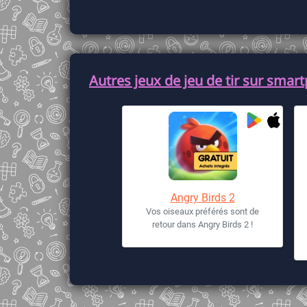
Autres jeux de jeu de tir sur smart
Angry Birds 2
Vos oiseaux préférés sont de
retour dans Angry Birds 2 !