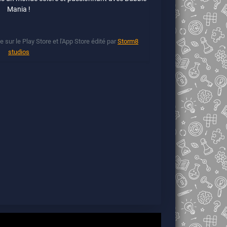
Mania !
 sur le Play Store et l'App Store édité par
Storm8
studios