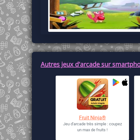
Autres jeux d'arcade sur smartpho
Fruit Ninja®
Jeu d'arcade très simple : coupez
un max de fruits !