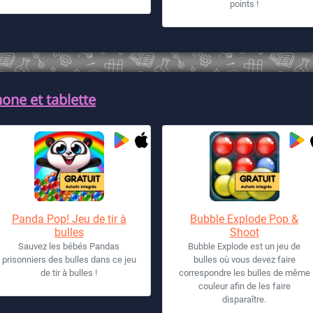
points !
one et tablette
Panda Pop! Jeu de tir à
Bubble Explode Pop &
bulles
Shoot
Sauvez les bébés Pandas
Bubble Explode est un jeu de
prisonniers des bulles dans ce jeu
bulles où vous devez faire
de tir à bulles !
correspondre les bulles de même
couleur afin de les faire
disparaître.