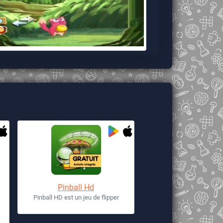
Pinball Hd
Pinball HD est un jeu de flipper