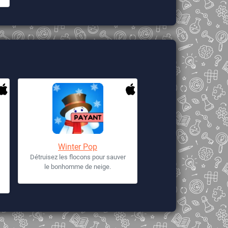
Winter Pop
Détruisez les flocons pour sauver
le bonhomme de neige.