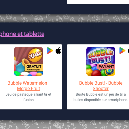
phone et tablette
Bubble Watermelon :
Bubble Bust! - Bubble
Merge Fruit
Shooter
Jeu de pastèque alliant tir et
Buste Bubble est un jeu de tir à
fusion
bulles disponible sur smartphone.