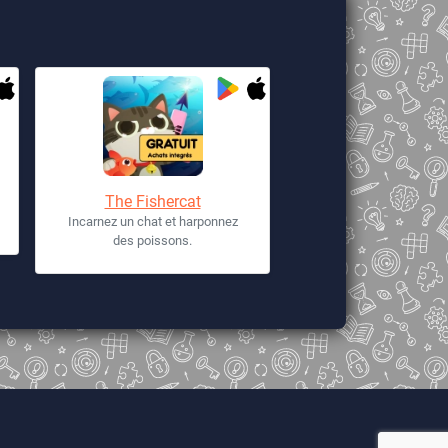
The Fishercat
Incarnez un chat et harponnez
des poissons.