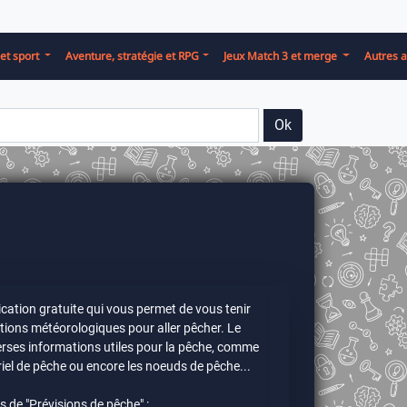
et sport
Aventure, stratégie et RPG
Jeux Match 3 et merge
Autres a
Ok
ication gratuite qui vous permet de vous tenir
itions météorologiques pour aller pêcher. Le
ses informations utiles pour la pêche, comme
riel de pêche ou encore les noeuds de pêche...
s de "Prévisions de pêche" :