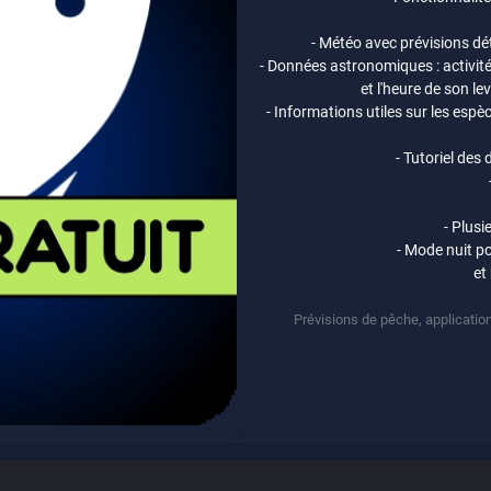
- Météo avec prévisions déta
- Données astronomiques : activité
et l'heure de son l
- Informations utiles sur les espè
- Tutoriel des
- Plusi
- Mode nuit po
et
Prévisions de pêche, application