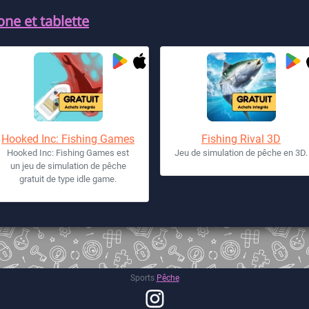
ne et tablette
Hooked Inc: Fishing Games
Fishing Rival 3D
Hooked Inc: Fishing Games est
Jeu de simulation de pêche en 3D.
un jeu de simulation de pêche
gratuit de type idle game.
Sports
Pêche