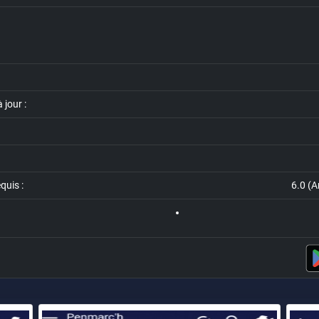
 jour :
uis :
6.0 (