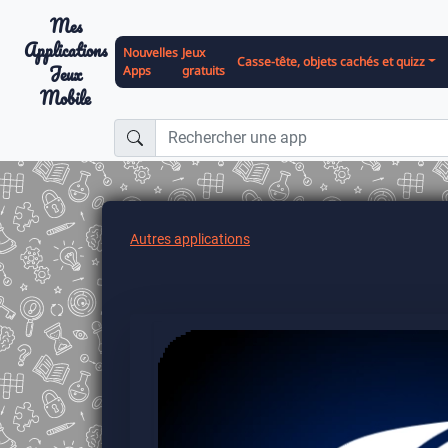
Mes
Applications
Nouvelles
Jeux
Casse-tête, objets cachés et quizz
Jeux
Apps
gratuits
Mobile
Autres applications