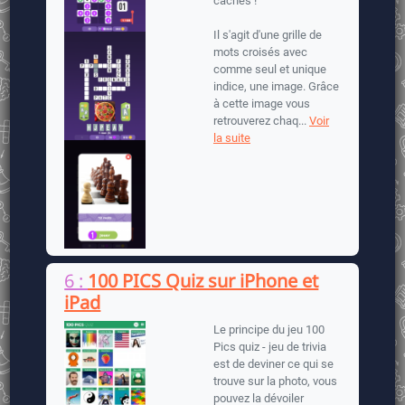
cachés !
Il s'agit d'une grille de
mots croisés avec
comme seul et unique
indice, une image. Grâce
à cette image vous
retrouverez chaq...
Voir
la suite
6 :
100 PICS Quiz sur iPhone et
iPad
Le principe du jeu 100
Pics quiz - jeu de trivia
est de deviner ce qui se
trouve sur la photo, vous
pouvez la dévoiler