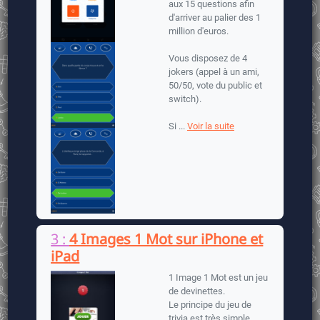
aux 15 questions afin
d'arriver au palier des 1
million d'euros.
Vous disposez de 4
jokers (appel à un ami,
50/50, vote du public et
switch).
Si ...
Voir la suite
3 :
4 Images 1 Mot sur iPhone et
iPad
1 Image 1 Mot est un jeu
de devinettes.
Le principe du jeu de
trivia est très simple,