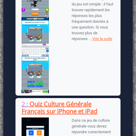
du jeu est simple : il faut
trouver rapidement les
réponses les plus
fréquement donnés à
une question. Si vous
trouvez plus de
réponses ...
Voir la suite
2 :
Quiz Culture Générale
Français sur iPhone et iPad
Dans ce jeu de culture
générale vous devez
répondre correctement