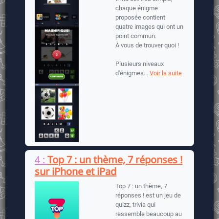
chaque énigme
proposée contient
quatre images qui ont un
point commun.
À vous de trouver quoi !
Plusieurs niveaux
d'énigmes...
Voir la suite
4 :
Top 7 : un thème, 7 réponses !
sur iPhone et iPad
Top 7 : un thème, 7
réponses ! est un jeu de
quizz, trivia qui
ressemble beaucoup au