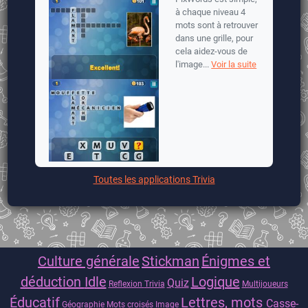
à chaque niveau 4
mots sont à retrouver
dans une grille, pour
cela aidez-vous de
l'image...
Voir la suite
Toutes les applications Trivia
Culture générale
Stickman
Énigmes et
déduction
Idle
Logique
Quiz
Reflexion
Trivia
Multijoueurs
Éducatif
Lettres, mots
Casse-
Géographie
Mots croisés
Image