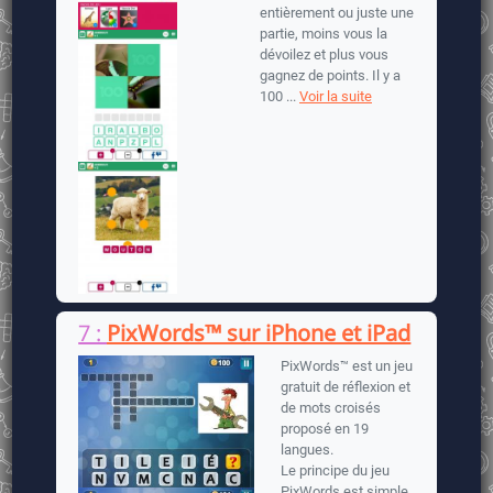
entièrement ou juste une
partie, moins vous la
dévoilez et plus vous
gagnez de points. Il y a
100 ...
Voir la suite
7 :
PixWords™ sur iPhone et iPad
PixWords™ est un jeu
gratuit de réflexion et
de mots croisés
proposé en 19
langues.
Le principe du jeu
PixWords est simple,