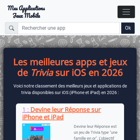
Mes Applications
Jeux Mobile
Ok
Les meilleures apps et jeux
de
Trivia
sur iOS en 2026
Voici notre classement des meilleurs jeux et applications de
trivia disponibles sur iOS (iPhone et iPad) en 2026 :
1 :
Devine leur Réponse sur
iPhone et iPad
Devine leur Réponse est
un jeu de Trivia type "une
famille en or". L'objectif