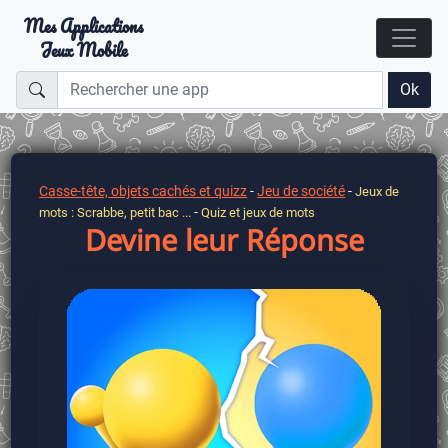
Mes Applications
Jeux Mobile
Ok
Casse-tête, objets cachés et quizz
-
Jeu de société
-
Jeux de
-
mots : Scrabbe, petit bac ...
Quiz et jeux de mots
Devine leur Réponse