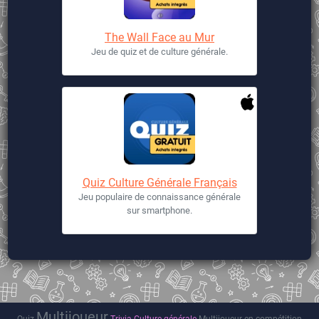
The Wall Face au Mur
Jeu de quiz et de culture générale.
Quiz Culture Générale Français
Jeu populaire de connaissance générale
sur smartphone.
Multijoueur
Quiz
Trivia
Culture générale
Multijoueur en compétition