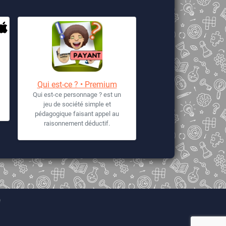
Qui est-ce ? • Premium
Qui est-ce personnage ? est un
jeu de société simple et
pédagogique faisant appel au
raisonnement déductif.
e