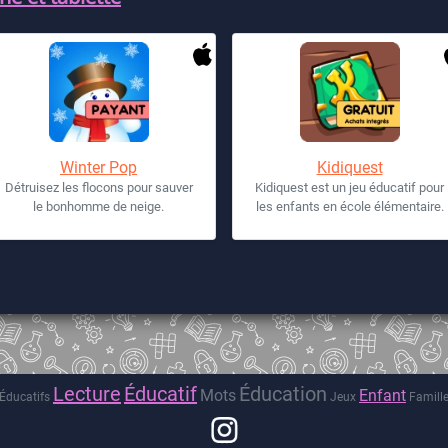
Winter Pop
Kidiquest
Détruisez les flocons pour sauver
Kidiquest est un jeu éducatif pour
le bonhomme de neige.
les enfants en école élémentaire.
Lecture
Éducatif
Éducation
Mots
Enfant
Éducatifs
Jeux
Famill