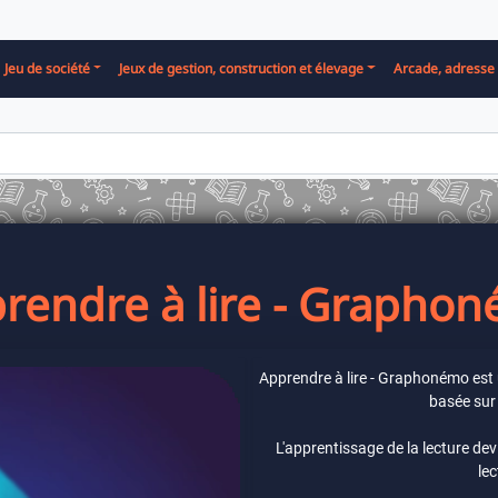
Jeu de société
Jeux de gestion, construction et élevage
Arcade, adresse 
rendre à lire - Grapho
Apprendre à lire - Graphonémo est 
basée sur
L'apprentissage de la lecture de
lec