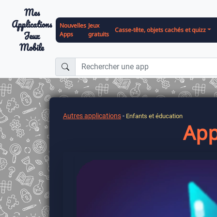
Mes
Applications
Nouvelles
Jeux
Casse-tête, objets cachés et quizz
Jeux
Apps
gratuits
Mobile
Autres applications
-
Enfants et éducation
App