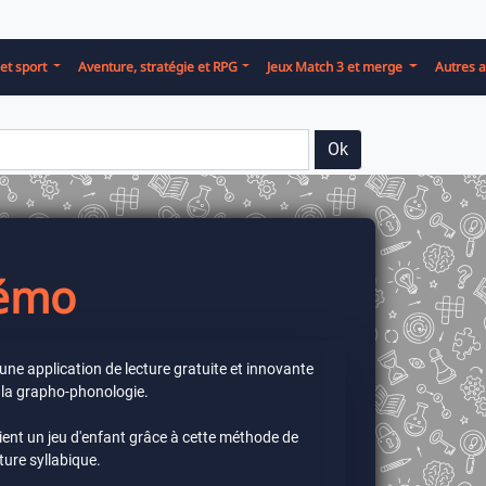
et sport
Aventure, stratégie et RPG
Jeux Match 3 et merge
Autres a
Ok
némo
une application de lecture gratuite et innovante
 la grapho-phonologie.
vient un jeu d'enfant grâce à cette méthode de
ture syllabique.