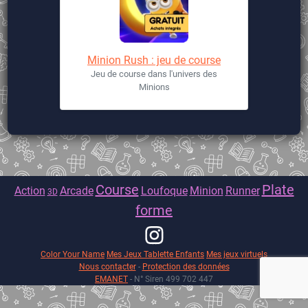
Minion Rush : jeu de course
Jeu de course dans l'univers des
Minions
Course
Plate
Action
Arcade
Loufoque
Minion
Runner
3D
forme
Color Your Name
Mes Jeux Tablette Enfants
Mes jeux virtuels
Nous contacter
-
Protection des données
EMANET
- N° Siren 499 702 447