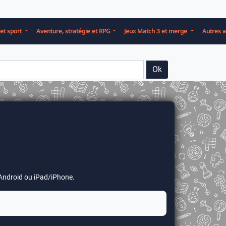
et sport
Aventure, stratégie et RPG
Jeux Match 3 et merge
Autres a
Ok
ne Android ou iPad/iPhone.