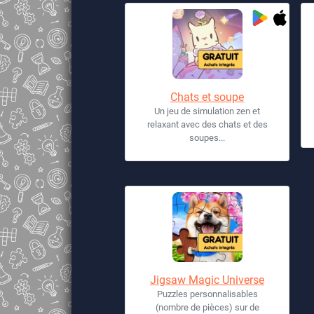
Chats et soupe
Un jeu de simulation zen et
relaxant avec des chats et des
soupes...
Jigsaw Magic Universe
Puzzles personnalisables
(nombre de pièces) sur de