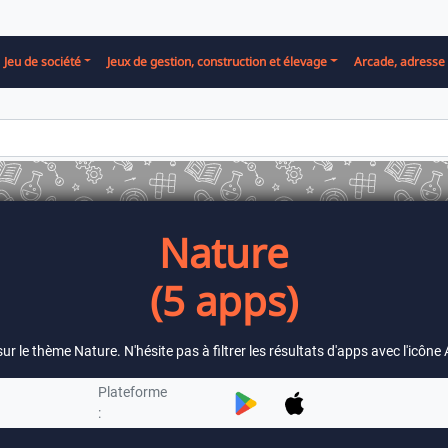
Jeu de société
Jeux de gestion, construction et élevage
Arcade, adresse 
Nature
(5 apps)
 sur le thème Nature. N'hésite pas à filtrer les résultats d'apps avec l'icô
Plateforme
: