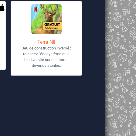
Terra Nil
Jeu de construction inversé :
relancez l'écosystème et la
biodiversité sur des terres
devenus stériles.