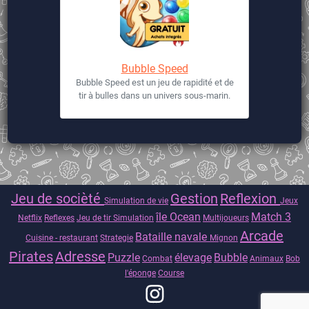
Bubble Speed
Bubble Speed est un jeu de rapidité et de
tir à bulles dans un univers sous-marin.
Jeu de socièté
Gestion
Reflexion
Simulation de vie
Jeux
île
Ocean
Match 3
Netflix
Reflexes
Jeu de tir
Simulation
Multijoueurs
Arcade
Bataille navale
Cuisine - restaurant
Strategie
Mignon
Pirates
Adresse
Puzzle
élevage
Bubble
Combat
Animaux
Bob
l'éponge
Course