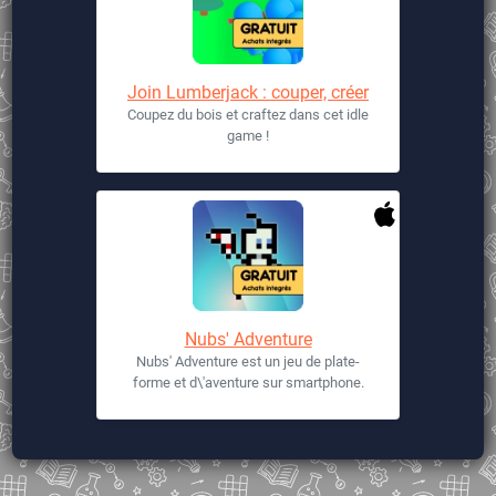
Join Lumberjack : couper, créer
Coupez du bois et craftez dans cet idle
game !
Nubs' Adventure
Nubs' Adventure est un jeu de plate-
forme et d\'aventure sur smartphone.