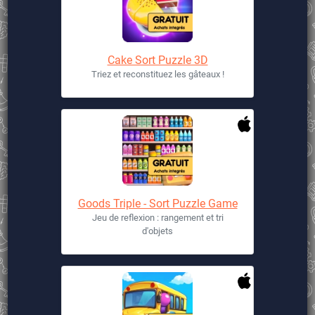
Cake Sort Puzzle 3D
Triez et reconstituez les gâteaux !
Goods Triple - Sort Puzzle Game
Jeu de reflexion : rangement et tri
d'objets