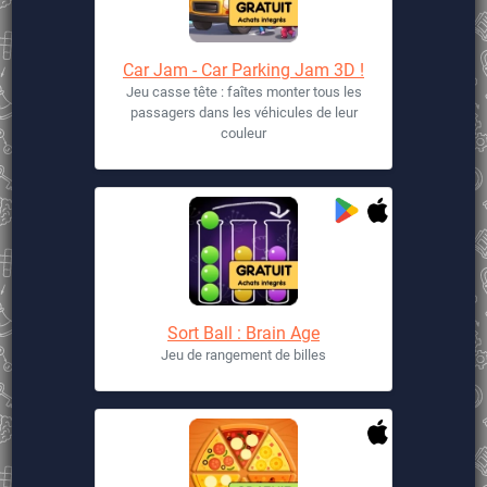
Car Jam - Car Parking Jam 3D !
Jeu casse tête : faîtes monter tous les
passagers dans les véhicules de leur
couleur
Sort Ball : Brain Age
Jeu de rangement de billes