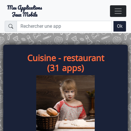
Mes Applications
Jeux Mobile
Ok
Cuisine - restaurant
(31 apps)