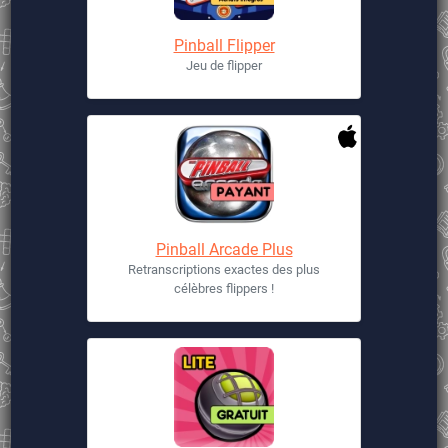
Pinball Flipper
Jeu de flipper
Pinball Arcade Plus
Retranscriptions exactes des plus
célèbres flippers !