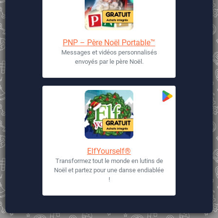
PNP – Père Noël Portable™
Messages et vidéos personnalisés
envoyés par le père Noël.
ElfYourself®
Transformez tout le monde en lutins de
Noël et partez pour une danse endiablée
!