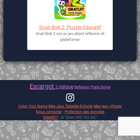
Snail Bob 2: Puzzle Educatif
Snail Bob 2 est un jeu aliant reflexion et
plateforme
Escargot
Logique
Reflexion
Plate forme
Color Your Name
Mes Jeux Tablette Enfants
Mes jeux virtuels
Nous contacter
-
Protection des données
EMANET
- N° Siren 499 702 447