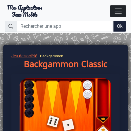
Mes Applications
Jeux Mobile
Ok
Jeu de société
-
Backgammon
Backgammon Classic