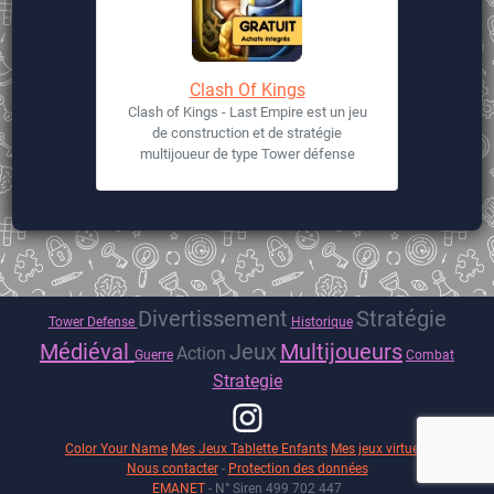
Clash Of Kings
Clash of Kings - Last Empire est un jeu
de construction et de stratégie
multijoueur de type Tower défense
Divertissement
Stratégie
Tower Defense
Historique
Médiéval
Jeux
Multijoueurs
Action
Guerre
Combat
Strategie
Color Your Name
Mes Jeux Tablette Enfants
Mes jeux virtuels
Nous contacter
-
Protection des données
EMANET
- N° Siren 499 702 447