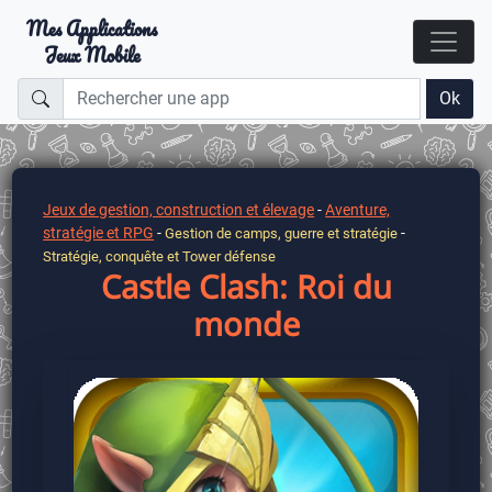
Mes Applications
Jeux Mobile
Ok
Jeux de gestion, construction et élevage
-
Aventure,
stratégie et RPG
-
-
Gestion de camps, guerre et stratégie
Stratégie, conquête et Tower défense
Castle Clash: Roi du
monde