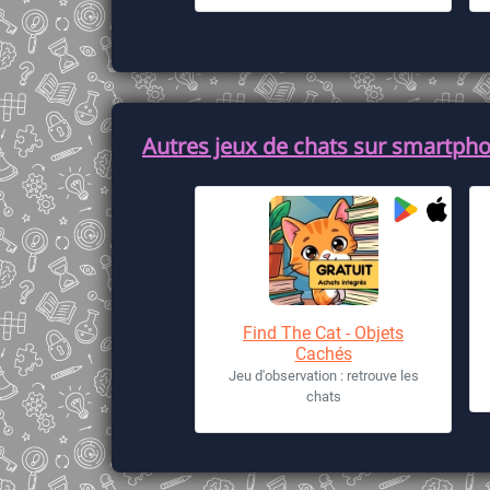
Autres jeux de chats sur smartpho
Find The Cat - Objets
Cachés
Jeu d'observation : retrouve les
chats