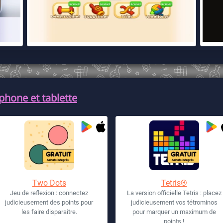
phone et tablette
Two Dots
Tetris®
Jeu de reflexion : connectez
La version officielle Tetris : placez
judicieusement des points pour
judicieusement vos tétrominos
les faire disparaitre.
pour marquer un maximum de
points !