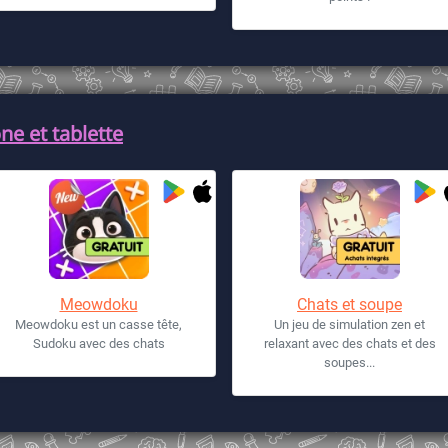
ne et tablette
Meowdoku
Chats et soupe
Meowdoku est un casse tête,
Un jeu de simulation zen et
Sudoku avec des chats
relaxant avec des chats et des
soupes...