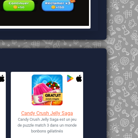
Candy Crush Jelly Saga
Candy Crush Jelly Saga est un jeu
de puzzle match 3 dans un monde
bonbons gélatinés