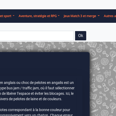
et sport
Aventure, stratégie et RPG
Jeux Match 3 et merge
Autres a
Ok
n anglais ou choc de pelotes en angalis est un
type bus jam / traffic jam, où il faut sélectionner
de libérer l’espace et éviter les blocages. Ici, le
ivers de pelotes de laine et de couleurs.
pelotes correspondant à la bonne couleur pour
rogressivement vers un chaton. Chaque erreur