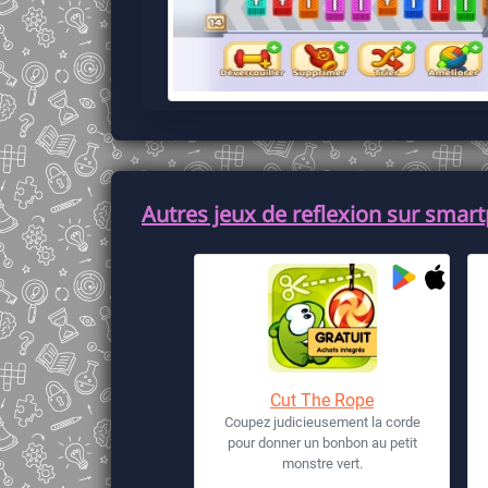
Autres jeux de reflexion sur smart
Cut The Rope
Coupez judicieusement la corde
pour donner un bonbon au petit
monstre vert.