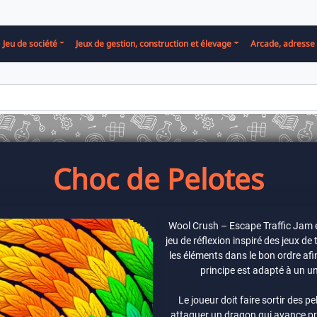
Jeu de société
Jeux de gestion, construction et élevage
Arcade, adresse 
Choc de Pelotes
Wool Crush – Escape Traffic Jam e
jeu de réflexion inspiré des jeux de 
les éléments dans le bon ordre afin 
principe est adapté à un un
Le joueur doit faire sortir des 
attaquer un dragon qui avance p