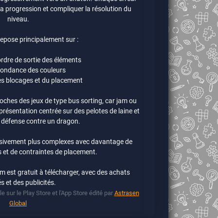
a progression et compliquer la résolution du
niveau.
epose principalement sur :
’ordre de sortie des éléments
pondance des couleurs
des blocages et du placement
ches des jeux de type bus sorting, car jam ou
présentation centrée sur des pelotes de laine et
 défense contre un dragon.
ssivement plus complexes avec davantage de
s et de contraintes de placement.
 est gratuit à télécharger, avec des achats
s et des publicités.
e sur le Play Store et l'App Store édité par
Astrasen
Global