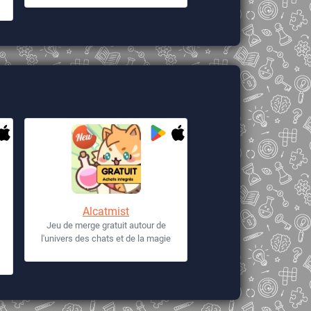
Alcatmist
Jeu de merge gratuit autour de
l'univers des chats et de la magie