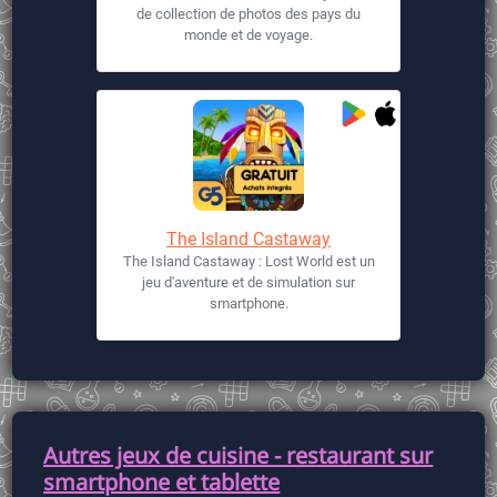
de collection de photos des pays du
monde et de voyage.
The Island Castaway
The Island Castaway : Lost World est un
jeu d'aventure et de simulation sur
smartphone.
Autres jeux de cuisine - restaurant sur
smartphone et tablette