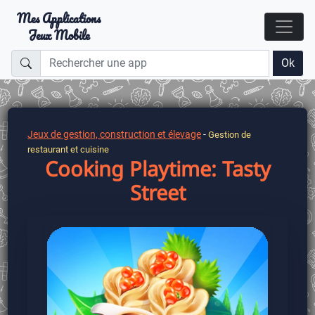
Mes Applications
Jeux Mobile
Ok
Jeux de gestion, construction et élevage
-
Gestion de
restaurant et cuisine
Cooking Playtime: Tasty
Street