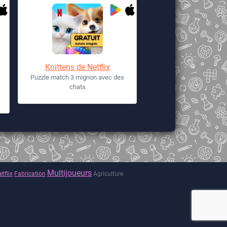
Knittens de Netflix
Puzzle match 3 mignon avec des
chats
Multijoueurs
tflix
Fabrication
Agriculture