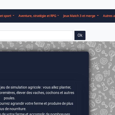
et sport
Aventure, stratégie et RPG
Jeux Match 3 et merge
Autres a
Ok
jeu de simulation agricole : vous allez planter,
 premières, élever des vaches, cochons et autres
poules.
urrez agrandir votre ferme et produire de plus
lus de nourriture.
s de votre ferme et accomplir de nombreuses