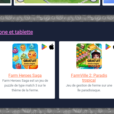
ne et tablette
Farm Heroes Saga
FarmVille 2: Paradis
tropical
Farm Heroes Saga est un jeu de
puzzle de type match 3 sur le
Jeu de gestion de ferme sur une
thème de la ferme.
île paradisiaque.