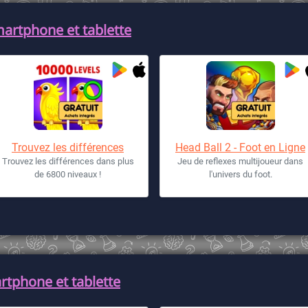
martphone et tablette
Trouvez les différences
Head Ball 2 - Foot en Ligne
Trouvez les différences dans plus
Jeu de reflexes multijoueur dans
de 6800 niveaux !
l'univers du foot.
artphone et tablette