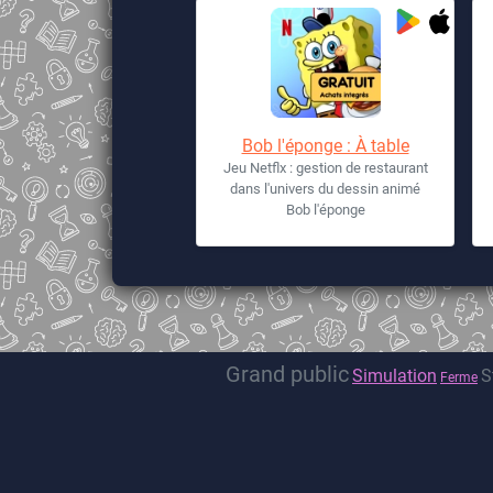
Bob l'éponge : À table
Jeu Netflx : gestion de restaurant
dans l'univers du dessin animé
Bob l'éponge
Grand public
Simulation
S
Ferme