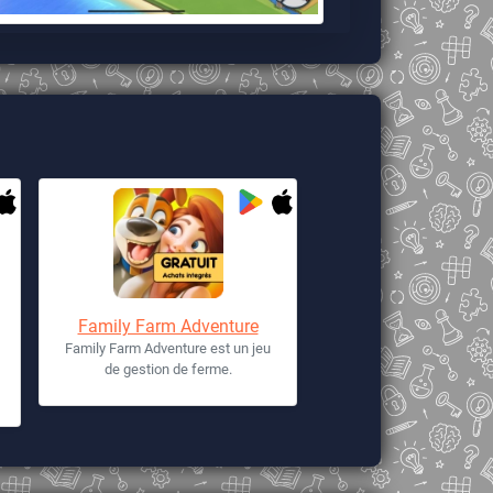
Family Farm Adventure
Family Farm Adventure est un jeu
de gestion de ferme.