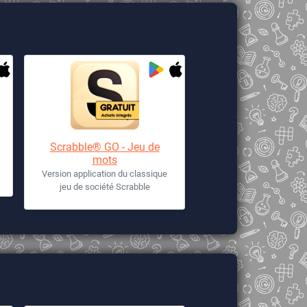
Scrabble® GO - Jeu de
mots
Version application du classique
jeu de société Scrabble