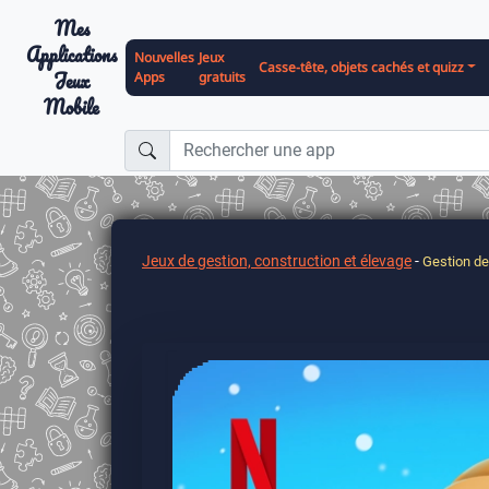
Mes
Applications
Nouvelles
Jeux
Casse-tête, objets cachés et quizz
Jeux
Apps
gratuits
Mobile
Jeux de gestion, construction et élevage
-
Gestion d