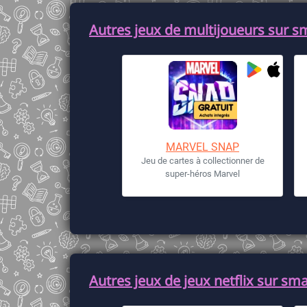
Autres jeux de multijoueurs sur s
MARVEL SNAP
Jeu de cartes à collectionner de
super-héros Marvel
Autres jeux de jeux netflix sur sm