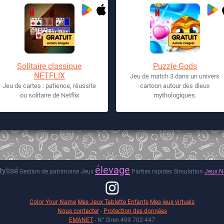
Solitaire classique
Puzzle Gods
NETFLIX
Jeu de match 3 dans un univers
Jeu de cartes : patience, réussite
cartoon autour des dieux
ou solitaire de Netflix
mythologiques.
élevage
tylisé
Gestion de patrimoine
Jeux
Parties rapides
Simulation
Jeux Ne
Color Your Name
Mes Jeux Tablette Enfants
Mes jeux virtuels
Nous contacter
-
Protection des données
EMANET
- N° Siren 499 702 447