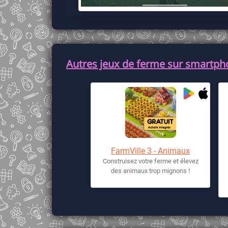
Autres jeux de ferme sur smartpho
FarmVille 3 - Animaux
Construisez votre ferme et élevez
des animaux trop mignons !