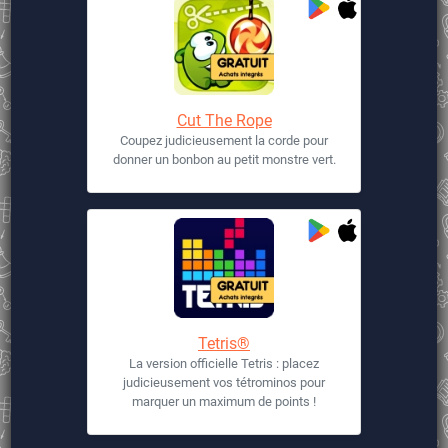
Cut The Rope
Coupez judicieusement la corde pour
donner un bonbon au petit monstre vert.
Tetris®
La version officielle Tetris : placez
judicieusement vos tétrominos pour
marquer un maximum de points !