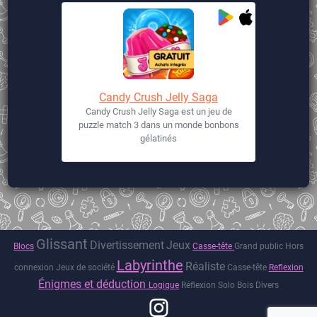
Candy Crush Jelly Saga
Candy Crush Jelly Saga est un jeu de
puzzle match 3 dans un monde bonbons
gélatinés
Glissant
Divertissement
Jeux
Blocs
Casse-tête
Grand public
Hors
Labyrinthe
Réaliste
connexion
Jeux de société
Casse-tête
Reflexion
Énigmes et déduction
Logique
Réflexion
Solo
Bois
Divers