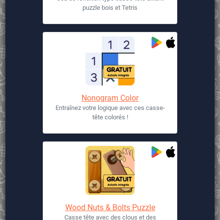
puzzle bois et Tetris
Nonogram Color
Entraînez votre logique avec ces casse-
tête colorés !
Wood Nuts & Bolts Puzzle
Casse tête avec des clous et des