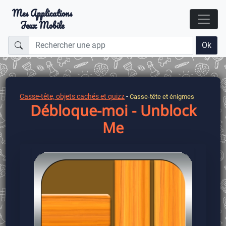
Mes Applications
Jeux Mobile
Ok
Casse-tête, objets cachés et quizz
-
Casse-tête et énigmes
Débloque-moi - Unblock
Me