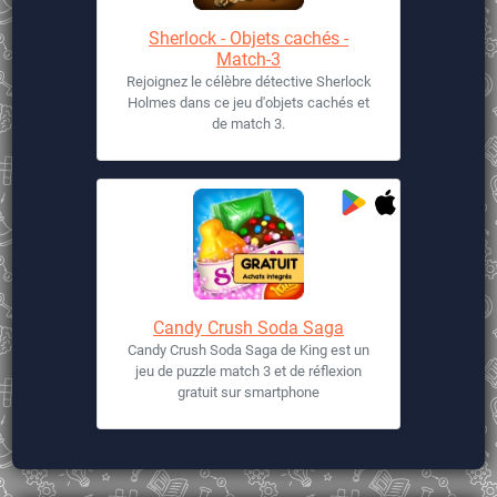
Sherlock - Objets cachés -
Match-3
Rejoignez le célèbre détective Sherlock
Holmes dans ce jeu d'objets cachés et
de match 3.
Candy Crush Soda Saga
Candy Crush Soda Saga de King est un
jeu de puzzle match 3 et de réflexion
gratuit sur smartphone