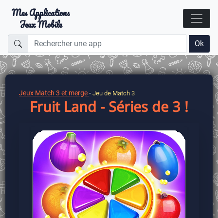
Mes Applications
Jeux Mobile
Ok
Jeux Match 3 et merge
-
Jeu de Match 3
Fruit Land - Séries de 3 !