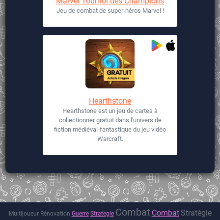
Marvel Tournoi des Champions
Jeu de combat de super-héros Marvel !
Hearthstone
Hearthstone est un jeu de cartes à
collectionner gratuit dans l'univers de
fiction médiéval-fantastique du jeu vidéo
Warcraft.
Combat
Combat
Stratégie
Multijoueur
Rénovation
Guerre
Strategie