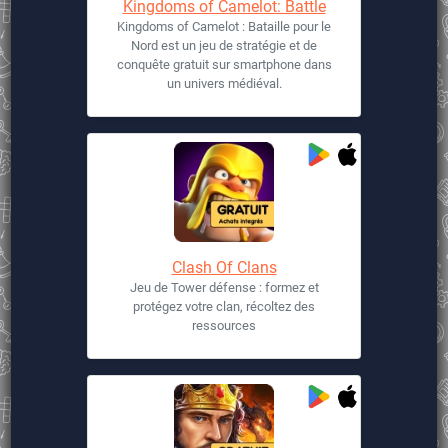
Kingdoms of Camelot: Battle
Kingdoms of Camelot : Bataille pour le
Nord est un jeu de stratégie et de
conquête gratuit sur smartphone dans
un univers médiéval.
Clash Of Clans
Jeu de Tower défense : formez et
protégez votre clan, récoltez des
ressources