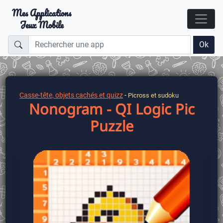
Mes Applications
Jeux Mobile
Ok
Casse-tête, objets cachés et quizz
-
Picross et sudoku
Nonogram - QI Logic Pic
Puzzle