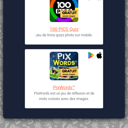
100 PICS Quiz
Jeu de trivia quizz photo sur mobile.
PixWords™
PixWords est un jeu de réflexion et de
mots croisés avec des images.