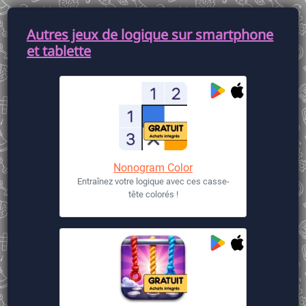
Autres jeux de logique sur smartphone
et tablette
Nonogram Color
Entraînez votre logique avec ces casse-
tête colorés !