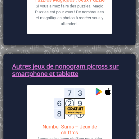
Si vous aimez faire des puzzles, Magic
Puzzles est pour vous ! De nombreuses
et magnifiques photos à recréer vous y
attendent.
Autres jeux de nonogram picross sur
smartphone et tablette
Number Sums – Jeux de
chiffres
Associez les bons chiffres pour vider