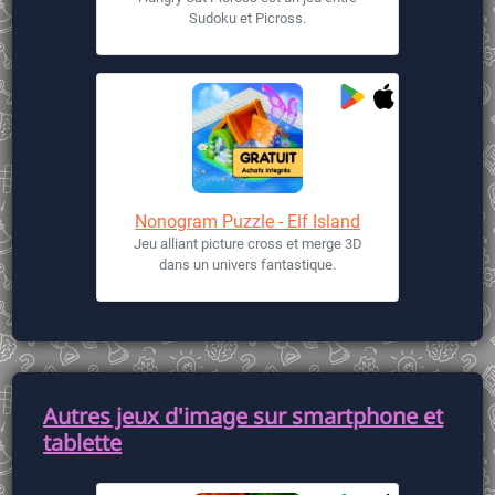
Sudoku et Picross.
Nonogram Puzzle - Elf Island
Jeu alliant picture cross et merge 3D
dans un univers fantastique.
Autres jeux d'image sur smartphone et
tablette