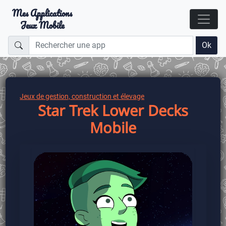
Mes Applications
Jeux Mobile
Ok
Jeux de gestion, construction et élevage
Star Trek Lower Decks
Mobile