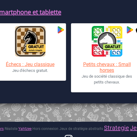
smartphone et tablette
Échecs : Jeu classique
Petits chevaux : Small
horses
Jeu d'échecs gratuit.
Jeu de société classique des
petits chevaux.
Strategie
Je
urs
Réaliste
Yahtzee
Hors connexion
Jeux de stratégie abstraits