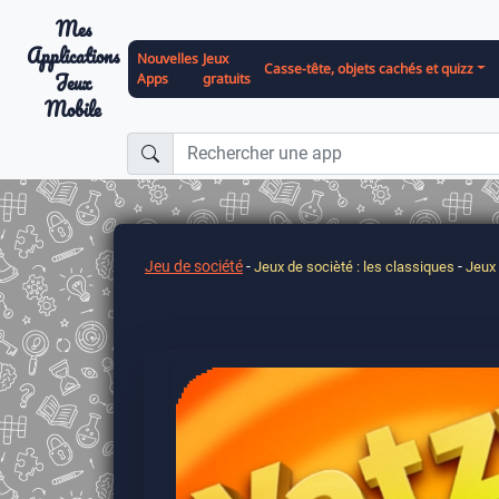
Mes
Applications
Nouvelles
Jeux
Casse-tête, objets cachés et quizz
Jeux
Apps
gratuits
Mobile
Jeu de société
-
-
Jeux de socièté : les classiques
Jeux 