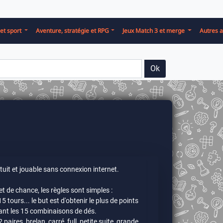
et sport
Aventure, stratégie et RPG
Jeux Match 3 et merge
Autres a
Ok
tuit et jouable sans connexion internet.
et de chance, les règles sont simples :
5 tours... le but est d'obtenir le plus de points
ant les 15 combinaisons de dés.
paires, brelan, carré, full, petite suite, grande