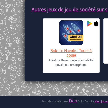
Autres jeux de jeu de socièté sur 
Bataille Navale - Touché-
coulé
Fleet Battle est un jeu de bataille
navale sur smartphone.
Dés
Jeux de société
Jeux
Solo
Famille
Multijoue