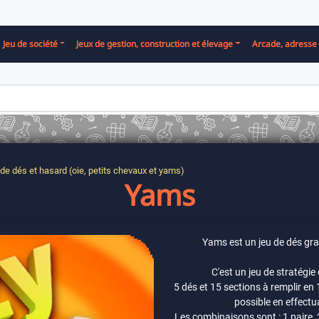
Jeu de société
Jeux de gestion, construction et élevage
Arcade, adresse 
de dés et hasard (oie, petits chevaux et yams)
Yams
Yams est un jeu de dés gra
C'est un jeu de stratégie 
5 dés et 15 sections à remplir en 1
possible en effectu
Les combinaisons sont : 1 paire, 2 