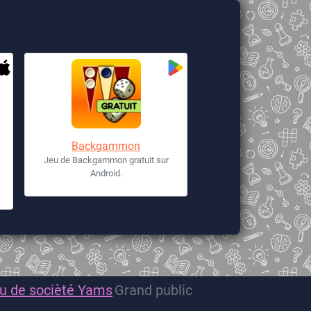
Backgammon
Jeu de Backgammon gratuit sur
Android.
u de socièté
Yams
Grand public