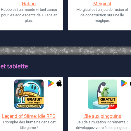
Habbo
Mergical
Habbo est un monde virtuel conçu
Mergical est un jeu de fusion et
pour les adolescents de 13 ans et
de construction sur une île
plus.
magique.
et tablette
Legend of Slime: Idle RPG
L'île aux pingouins
Triomphe des humains dans cet
Jeu de simulation incrémental :
idle game !
développez votre île de pingouin