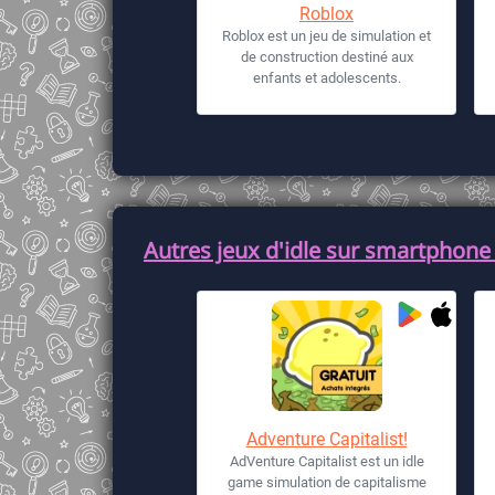
Roblox
Roblox est un jeu de simulation et
de construction destiné aux
enfants et adolescents.
Autres jeux d'idle sur smartphone 
Adventure Capitalist!
AdVenture Capitalist est un idle
game simulation de capitalisme