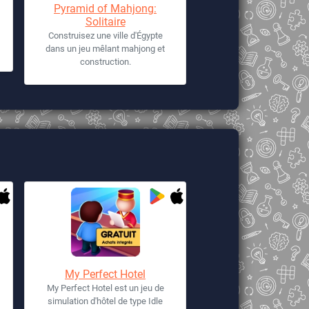
Pyramid of Mahjong:
Solitaire
Construisez une ville d'Égypte
dans un jeu mêlant mahjong et
construction.
My Perfect Hotel
My Perfect Hotel est un jeu de
simulation d'hôtel de type Idle