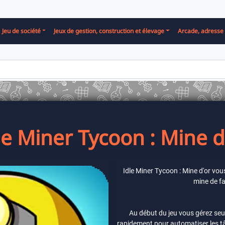
Jeu de société
Jeux de gestion, construction et élevage
Arcade, adresse 
le Miner Tycoon : Mine d
Idle Miner Tycoon : Mine d'or vou
mine de fa
Au début du jeu vous gérez se
rapidement pour automatiser les t