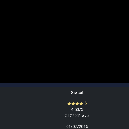
Gratuit
4.53/5
5827541 avis
01/07/2016