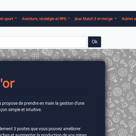
et sport
Aventure, stratégie et RPG
Jeux Match 3 et merge
Autres a
Ok
'or
s propose de prendre en main la gestion d'une
çon simple et intuitive.
ulement 3 postes que vous pouvez améliorer
âches et augmenter la production de vos mines.