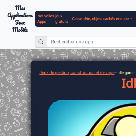
Mes
Applications
Nouvelles
Jeux
Casse-tête, objets cachés et quizz
Jeux
Apps
gratuits
Mobile
Jeux de gestion, construction et élevage
-
Idle game
Id