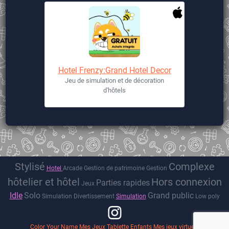
Hotel Frenzy:Grand Hotel Decor
Jeu de simulation et de décoration
d'hôtels
Stylisé
Complexe
Hotel
Arcade
Gestion de patrimoine
Gestion
hôtelier et hôtel
Hors connexion
Parties rapides
Jeux
Idle
Solo
Grand public
Simulation
Divertissement
Simulation
Low poly
Color Your Name
Mes Jeux Tablette Enfants
Mes jeux virtuels