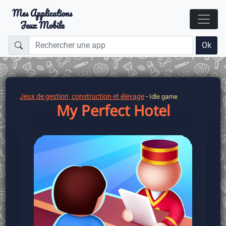
Mes Applications
Jeux Mobile
Ok
Jeux de gestion, construction et élevage
-
Idle game
My Perfect Hotel