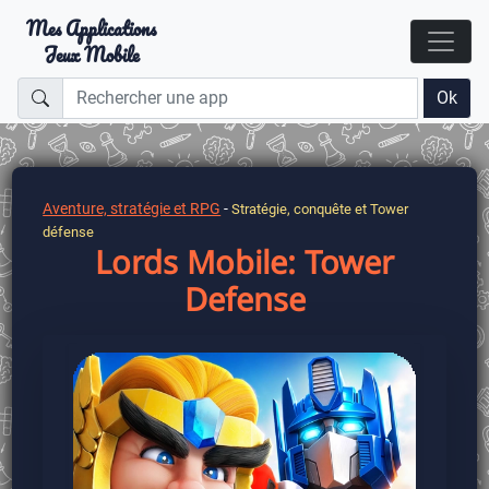
Mes Applications
Jeux Mobile
Ok
Aventure, stratégie et RPG
-
Stratégie, conquête et Tower
défense
Lords Mobile: Tower
Defense