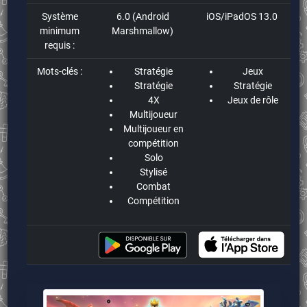
Système
6.0 (Android
iOS/iPadOS 13.0
minimum
Marshmallow)
requis :
Mots-clés :
Stratégie
Jeux
Stratégie
Stratégie
4X
Jeux de rôle
Multijoueur
Multijoueur en
compétition
Solo
Stylisé
Combat
Compétition