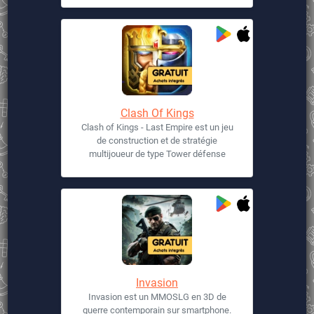
Clash Of Kings
Clash of Kings - Last Empire est un jeu
de construction et de stratégie
multijoueur de type Tower défense
Invasion
Invasion est un MMOSLG en 3D de
guerre contemporain sur smartphone.