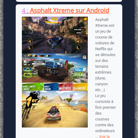
4 :
Asphalt Xtreme sur Android
Asphalt
Xtreme est
un jeu de
course de
voitures de
Netflix qui
se déroules
sur des
terrains
extrêmes
(dune,
canyon
etc...)
Le jeu
consiste à
finir premier
des
courses
contre des
ordinateurs
...
Voir la