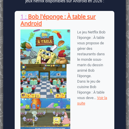
jeux netflix disponibles sur Android en 2026 :
1 :
Bob l'éponge : À table sur
Android
Le jeu Netflix Bob
l'éponge : À table
vous propose de
gérer des
restaurants dans
le monde sous-
marin du dessin
animé Bob
l'éponge.
Dans le jeu de
cuisine Bob
l'éponge : À table
vous deve...
Voir la
suite