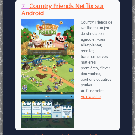
7 :
Country Friends Netflix sur
Android
Country Friends de
Netflix est un jeu
de simulation
agricole : vous
allez planter,
récolter,
transformer vos
matières
premières, élever
des vaches,
cochons et autres
poules.
Au fil de votre...
Voir la suite