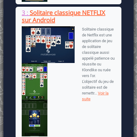
3 :
Solitaire classique NETFLIX
sur Android
Solitaire classique
de Netflix est une
application de jeu
de solitaire
classique aussi
appelé patience ou
réussite ou
Klondike ou ruée
vers l'or.
L'objectif du jeu de
solitaire est de
remettr...
Voir la
suite